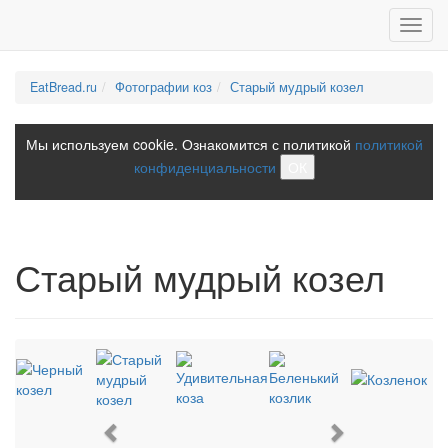
Toggl
navig
EatBread.ru
Фотографии коз
Старый мудрый козел
Мы используем cookie. Ознакомится с политикой
политикой
конфиденциальности
ОК
Старый мудрый козел
Previous
Next