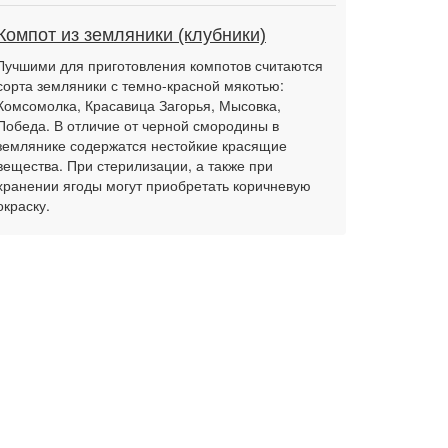
Компот из земляники (клубники)
Лучшими для приготовления компотов считаются
сорта земляники с темно-красной мякотью:
Комсомолка, Красавица Загорья, Мысовка,
Победа. В отличие от черной смородины в
землянике содержатся нестойкие красящие
вещества. При стерилизации, а также при
хранении ягоды могут приобретать коричневую
окраску.