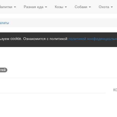
Напитки
Разная еда
Козы
Собаки
Охота
алаты
зуем cookie. Ознакомится с политикой
политикой конфиденциальн
атей
К