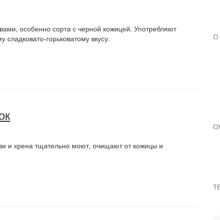
вами, особенно сорта с черной кожицей. Употребляют
у сладковато-горьковатому вкусу.
О
ок
О
ви и хрена тщательно моют, очищают от кожицы и
Т