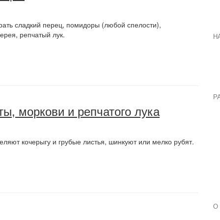
рать сладкий перец, помидоры (любой спелости),
ерея, репчатый лук.
Н
Р
ты, моркови и репчатого лука
ляют кочерыгу и грубые листья, шинкуют или мелко рубят.
О