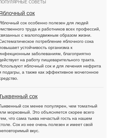
ПОПУЛЯРНЫЕ СОВЕТЫ
Яблочный сок
Яблочный сок особенно полезен для людей
умственного труда и работников всех профессий,
связанных с малоподвижным образом жизни.
Систематическое потребление яблочного сока
повышает устойчивость организма к
инфекционным заболеваниям, благоприятно
действует на работу пищеварительного тракта.
Используют яблочный сок и для лечения нефрита
и подагры, а также как эффективное мочегонное
средство.
Тыквенный сок
Тыквенный сок менее популярен, чем томатный
или морковный. Это объясняется скорее всего
тем, что сама тыква нечастый гость на нашем
столе. Сок из нее очень полезен и имеет свой
неповторимый вкус.