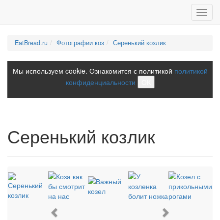
Toggl
navig
EatBread.ru
Фотографии коз
Серенький козлик
Мы используем cookie. Ознакомится с политикой
политикой
конфиденциальности
ОК
Серенький козлик
Previous
Next