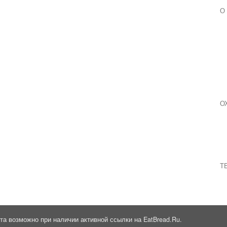
О
О
Т
та возможно при наличии активной ссылки на EatBread.Ru.