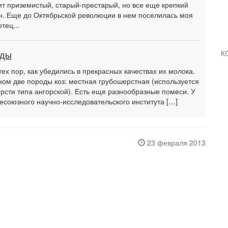
ит приземистый, старый-престарый, но все еще крепкий
он. Еще до Октябрьской революции в нем поселилась моя
тец...
оды
К
ех пор, как убедились в прекрасных качествах их молока.
ном две породы коз: местная грубошерстная (используется
рсти типа ангорской). Есть еще разнообразные помеси. У
есоюзного научно-исследовательского института […]
23 февраля 2013