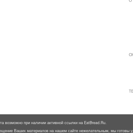
О
О
Т
та возможно при наличии активной ссылки на EatBread.Ru.
ещение Ваших материалов на нашем сайте нежелательным, мы готовы у