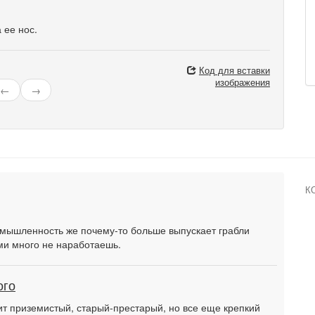
 ее нос.
Код для вставки
изображения
←
→
К
мышленность же почему-то больше выпускает грабли
ими много не наработаешь.
ого
ит приземистый, старый-престарый, но все еще крепкий