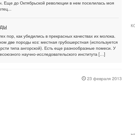
он. Еще до Октябрьской революции в нем поселилась моя
тец...
оды
К
ех пор, как убедились в прекрасных качествах их молока.
ном две породы коз: местная грубошерстная (используется
рсти типа ангорской). Есть еще разнообразные помеси. У
есоюзного научно-исследовательского института […]
23 февраля 2013