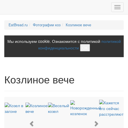
Toggl
navig
EatBread.ru
Фотографии коз
Козлиное вече
Мы используем cookie. Ознакомится с политикой
политикой
конфиденциальности
ОК
Козлиное вече
Previous
Next