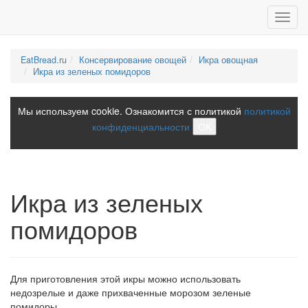
Toggl
navig
EatBread.ru
Консервирование овощей
Икра овощная
Икра из зеленых помидоров
Мы используем cookie. Ознакомится с политикой
политикой
конфиденциальности
ОК
Икра из зеленых
помидоров
Для приготовления этой икры можно использовать
недозрелые и даже прихваченные морозом зеленые
помидоры.