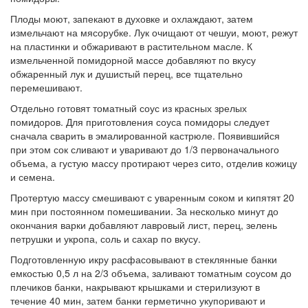
Плоды моют, запекают в духовке и охлаждают, затем
измельчают на мясорубке. Лук очищают от чешуи, моют, режут
на пластинки и обжаривают в растительном масле. К
измельченной помидорной массе добавляют по вкусу
обжаренный лук и душистый перец, все тщательно
перемешивают.
Отдельно готовят томатный соус из красных зрелых
помидоров. Для приготовления соуса помидоры следует
сначала сварить в эмалированной кастрюле. Появившийся
при этом сок сливают и уваривают до 1/3 первоначального
объема, а густую массу протирают через сито, отделив кожицу
и семена.
Протертую массу смешивают с уваренным соком и кипятят 20
мин при постоянном помешивании. За несколько минут до
окончания варки добавляют лавровый лист, перец, зелень
петрушки и укропа, соль и сахар по вкусу.
Подготовленную икру расфасовывают в стеклянные банки
емкостью 0,5 л на 2/3 объема, заливают томатным соусом до
плечиков банки, накрывают крышками и стерилизуют в
течение 40 мин, затем банки герметично укупоривают и