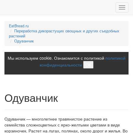
Toggl
navig
EatBread.ru
Переработка дикорастущих овощных и других съедобных
растений
Одуванчик
Мы используем cookie. Ознакомится с политикой
политикой
конфиденциальности
ОК
Одуванчик
Одуванчик — многолетнее травянистое растение из
семейства сложноцветных с ярко-желтыми цветами в виде
корзиночек. Растет на лугах, полянах, около дорог и жилья. Во