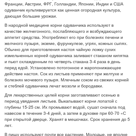
Франции, Австрии, ФРГ, Голландии, Японии, Индии и США
одуванчик культивируется как ценная огородная культура,
дающая большие урожаи.
В народной медицине корни одуванчика используют в
качестве желчегонного, послабляющего и возбуждающего
аппетит средства. Употребляют его при болезнях печени и
желчного пузыря, экземе, фурункулезе, угрях, кожных сыпях.
Обычно для приготовления настоя чайную ложку сухих
измельченных корней одуванчика заливают стаканом кипятка
и пьют охлажденным по четверть стакана 3-4 раза в день
перед едой. Установлено потогонное и жаропонижающее
действие настоя. Сок из листьев применяют при желтухе и
болезнях мочевого пузыря. Млечным соком из свежих корней
и стеблей одуванчика лечат мозоли и бородавки.
Для лекарственных целей корни заготавливают осенью в
период увядания листьев. Выкапывают корни лопатой с
глубины 15-25 см. Их промывают водой, сушат сначала под
навесом в течение 3-4 дней, а затем в духовке при 60-70 «С
при открытой дверце. Хранят в мешочках. Срок хранения до 5
лет.
В пищу используют почти все растение. Молодые, не вполне