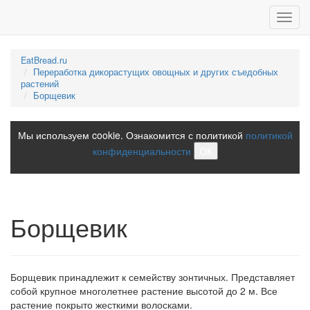
Toggl
navig
EatBread.ru
Переработка дикорастущих овощных и других съедобных
растений
Борщевик
Мы используем cookie. Ознакомится с политикой
политикой
конфиденциальности
ОК
Борщевик
Борщевик принадлежит к семейству зонтичных. Представляет
собой крупное многолетнее растение высотой до 2 м. Все
растение покрыто жесткими волосками.