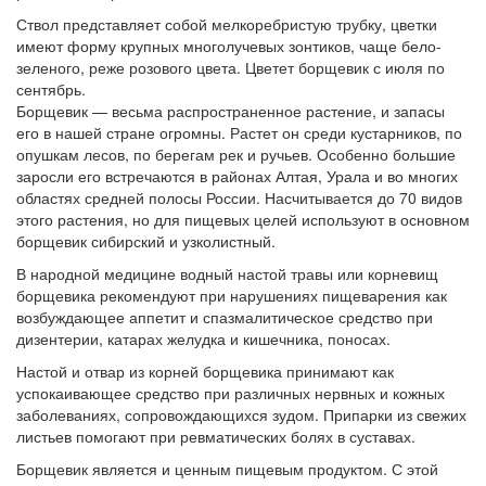
Ствол представляет собой мелкоребристую трубку, цветки
имеют форму крупных многолучевых зонтиков, чаще бело-
зеленого, реже розового цвета. Цветет борщевик с июля по
сентябрь.
Борщевик — весьма распространенное растение, и запасы
его в нашей стране огромны. Растет он среди кустарников, по
опушкам лесов, по берегам рек и ручьев. Особенно большие
заросли его встречаются в районах Алтая, Урала и во многих
областях средней полосы России. Насчитывается до 70 видов
этого растения, но для пищевых целей используют в основном
борщевик сибирский и узколистный.
В народной медицине водный настой травы или корневищ
борщевика рекомендуют при нарушениях пищеварения как
возбуждающее аппетит и спазмалитическое средство при
дизентерии, катарах желудка и кишечника, поносах.
Настой и отвар из корней борщевика принимают как
успокаивающее средство при различных нервных и кожных
заболеваниях, сопровождающихся зудом. Припарки из свежих
листьев помогают при ревматических болях в суставах.
Борщевик является и ценным пищевым продуктом. С этой