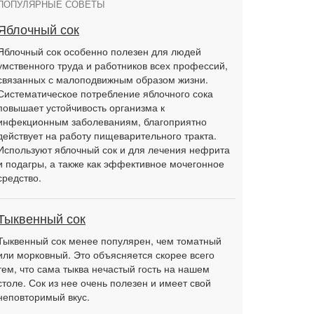
ПОПУЛЯРНЫЕ СОВЕТЫ
Яблочный сок
Яблочный сок особенно полезен для людей
умственного труда и работников всех профессий,
связанных с малоподвижным образом жизни.
Систематическое потребление яблочного сока
повышает устойчивость организма к
инфекционным заболеваниям, благоприятно
действует на работу пищеварительного тракта.
Используют яблочный сок и для лечения нефрита
и подагры, а также как эффективное мочегонное
средство.
Тыквенный сок
Тыквенный сок менее популярен, чем томатный
или морковный. Это объясняется скорее всего
тем, что сама тыква нечастый гость на нашем
столе. Сок из нее очень полезен и имеет свой
неповторимый вкус.