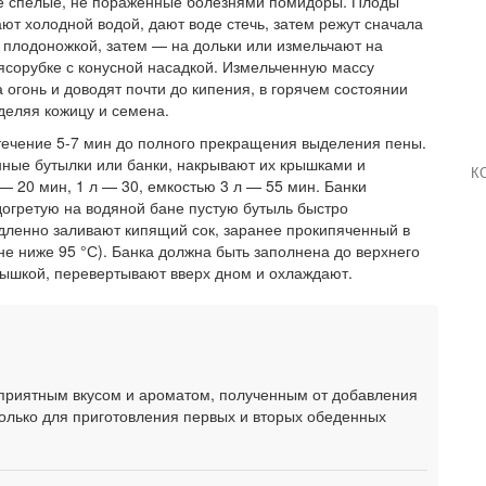
не спелые, не пораженные болезнями помидоры. Плоды
ют холодной водой, дают воде стечь, затем режут сначала
 плодоножкой, затем — на дольки или измельчают на
сорубке с конусной насадкой. Измельченную массу
огонь и доводят почти до кипения, в горячем состоянии
тделяя кожицу и семена.
течение 5-7 мин до полного прекращения выделения пены.
нные бутылки или банки, накрывают их крышками и
К
— 20 мин, 1 л — 30, емкостью 3 л — 55 мин. Банки
догретую на водяной бане пустую бутыль быстро
дленно заливают кипящий сок, заранее прокипяченный в
не ниже 95 °С). Банка должна быть заполнена до верхнего
крышкой, перевертывают вверх дном и охлаждают.
приятным вкусом и ароматом, полученным от добавления
только для приготовления первых и вторых обеденных