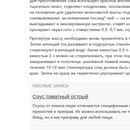
Для приготовления сока используют красные впол
тщательно моют, отделяют плодоножки, ополаскива
на половинки для удаления зеленоватой массы под
соковыжималке, за неимением послед^ ней — на мя
выкладывают в эмалированную кастрюлю, ставят на 
протирают через сито с отверстиями 0,5 -0,7 мм, о
Протертую массу необходимо вновь прокипятить в 
Затем кипящий сок разливают в подогретые стекля
стерилизуют в кипящей воде: банки емкостью 0,5 л 
емкостью 3 л можно не стерилизовать, при этом по
заворачивают в полотенце, разливной ложкой неме
течение 10-12 мин (температура сока должна быть 
края. Затем ее сразу же герметично укупоривают 
ПОХОЖИЕ ЗАПИСИ
Соус томатный острый
Соусы от томата-пюре отличаются специфичным 
пряностей и приправ. Их можно использовать не 
блюд, но и как приправу для любой пищи.