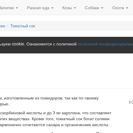
Напитки
Разная еда
Козы
Собаки
Охота
оки
Томатный сок
зуем cookie. Ознакомится с политикой
политикой конфиденциальн
, изготовленным из помидоров, так как по своему
К
ырью.
скорбиновой кислоты и до 3 мг каротина, что составляет
этих веществах. Кроме того, томатный сок богат солями
гармонично сочетаются сахара и органические кислоты.