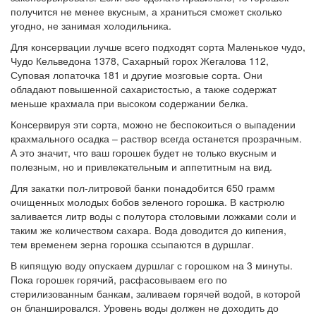
получится не менее вкусным, а храниться сможет сколько
угодно, не занимая холодильника.
Для консервации лучше всего подходят сорта Маленькое чудо,
Чудо Кельведона 1378, Сахарный горох Жегалова 112,
Суповая лопаточка 181 и другие мозговые сорта. Они
обладают повышенной сахаристостью, а также содержат
меньше крахмала при высоком содержании белка.
Консервируя эти сорта, можно не беспокоиться о выпадении
крахмального осадка – раствор всегда останется прозрачным.
А это значит, что ваш горошек будет не только вкусным и
полезным, но и привлекательным и аппетитным на вид.
Для закатки пол-литровой банки понадобится 650 грамм
очищенных молодых бобов зеленого горошка. В кастрюлю
заливается литр воды с полутора столовыми ложками соли и
таким же количеством сахара. Вода доводится до кипения,
тем временем зерна горошка ссыпаются в дуршлаг.
В кипящую воду опускаем дуршлаг с горошком на 3 минуты.
Пока горошек горячий, расфасовываем его по
стерилизованным банкам, заливаем горячей водой, в которой
он бланшировался. Уровень воды должен не доходить до