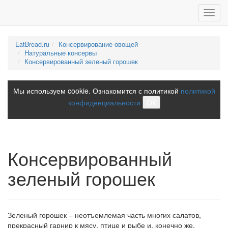
Toggl
navig
EatBread.ru
Консервирование овощей
Натуральные консервы
Консервированный зеленый горошек
Мы используем cookie. Ознакомится с политикой
политикой
конфиденциальности
ОК
Консервированный
зеленый горошек
Зеленый горошек – неотъемлемая часть многих салатов,
прекрасный гарнир к мясу, птице и рыбе и, конечно же,