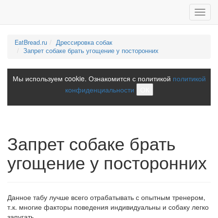
Toggl
navig
EatBread.ru
Дрессировка собак
Запрет собаке брать угощение у посторонних
Мы используем cookie. Ознакомится с политикой
политикой
конфиденциальности
ОК
Запрет собаке брать
угощение у посторонних
Данное табу лучше всего отрабатывать с опытным тренером,
т.к. многие факторы поведения индивидуальны и собаку легко
запугать.