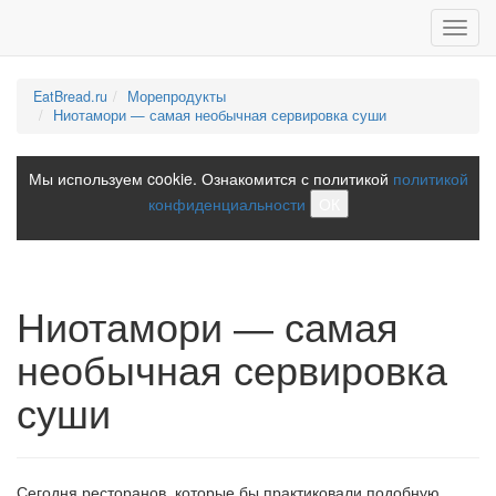
Toggl
navig
EatBread.ru
Морепродукты
Ниотамори — самая необычная сервировка суши
Мы используем cookie. Ознакомится с политикой
политикой
конфиденциальности
ОК
Ниотамори — самая
необычная сервировка
суши
Сегодня ресторанов, которые бы практиковали подобную