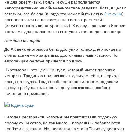
не для брезгливых. Роллы и суши располагаются
непосредственно на обнаженном теле девушки. Хотя, в целях
эстетики, все блюда (иногда это может быть целых
2 кг суши
)
располагаются не на коже, а на листьях растений
(искусственных или натуральных). К слову – раньше в Японии
«столом» для роллов могла выступать только девственница.
Немного истории
До ХХ века ниотомори было доступно только для японцев и
считалась чем-то закрытым, достойным лишь «своих». Но
европейцам он тоже пришелся по вкусу.
Ниотомори – это целый ритуал, который имеет древнюю
историю. Традицию приписывают культуре гейш, в период
расцвета якудза. Тогда особо почтенным гостям подавали
свежую рыбу на телах юных девушек как знак особого
почтения и признания.
Сегодня ресторанов, которые бы практиковали подобную
подачу суши сетов, не так много – владельцы побаиваются
проблем с законом. Но, несмотря на это, в Токио существуют