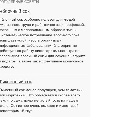
ПОПУЛЯРНЫЕ СОВЕТЫ
Яблочный сок
Яблочный сок особенно полезен для людей
умственного труда и работников всех профессий,
связанных с малоподвижным образом жизни.
Систематическое потребление яблочного сока
повышает устойчивость организма к
инфекционным заболеваниям, благоприятно
действует на работу пищеварительного тракта.
Используют яблочный сок и для лечения нефрита
и подагры, а также как эффективное мочегонное
средство.
Тыквенный сок
Тыквенный сок менее популярен, чем томатный
или морковный. Это объясняется скорее всего
тем, что сама тыква нечастый гость на нашем
столе. Сок из нее очень полезен и имеет свой
неповторимый вкус.