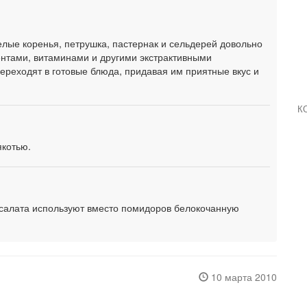
елые коренья, петрушка, пастернак и сельдерей довольно
тами, витаминами и другими экстрактивными
ереходят в готовые блюда, придавая им приятные вкус и
К
якотью.
о салата используют вместо помидоров белокочанную
10 марта 2010