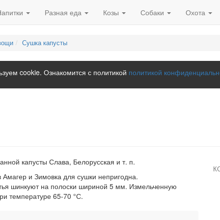
Напитки
Разная еда
Козы
Собаки
Охота
вощи
Сушка капусты
зуем cookie. Ознакомится с политикой
политикой конфиденциальн
нной капусты Слава, Белорусская и т. п.
К
в Амагер и Зимовка для сушки непригодна.
тья шинкуют на полоски шириной 5 мм. Измельченную
ри температуре 65-70 °С.