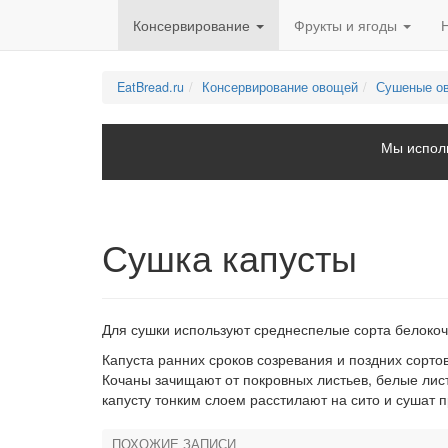
Консервирование
Фрукты и ягоды
EatBread.ru
Консервирование овощей
Сушеные о
Мы исполь
Сушка капусты
Для сушки используют среднеспелые сорта белокоча
Капуста ранних сроков созревания и поздних сорто
Кочаны зачищают от покровных листьев, белые лис
капусту тонким слоем расстилают на сито и сушат п
ПОХОЖИЕ ЗАПИСИ