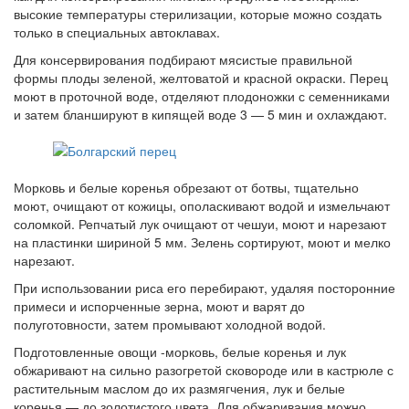
высокие температуры стерилизации, которые можно создать
только в специальных автоклавах.
Для консервирования подбирают мясистые правильной
формы плоды зеленой, желтоватой и красной окраски. Перец
моют в проточной воде, отделяют плодоножки с семенниками
и затем бланшируют в кипящей воде 3 — 5 мин и охлаждают.
Морковь и белые коренья обрезают от ботвы, тщательно
моют, очищают от кожицы, ополаскивают водой и измельчают
соломкой. Репчатый лук очищают от чешуи, моют и нарезают
на пластинки шириной 5 мм. Зелень сортируют, моют и мелко
нарезают.
При использовании риса его перебирают, удаляя посторонние
примеси и испорченные зерна, моют и варят до
полуготовности, затем промывают холодной водой.
Подготовленные овощи -морковь, белые коренья и лук
обжаривают на сильно разогретой сковороде или в кастрюле с
растительным маслом до их размягчения, лук и белые
коренья — до золотистого цвета. Для обжаривания можно