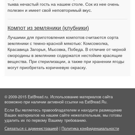
тыква нечастый гость на нашем столе. Сок из нее очень
полезен и имеет свой неповторимый вкус.
Компот из земляники (клубники)
Лучшими для приготовления компотов считаются сорта
земляники с темно-красной мякотью: Комсомолка,
Красавица Загорья, Мысовка, Победа. В отличие от черной
смородины в землянике содержатся нестойкие красящие
вещества. При стерилизации, а также при хранении ягоды
могут приобретать коричневую окраску.
© 2009-2015 EatBread.ru. Использование материалов сайта
возможно при наличии активной ссылки на EatBread.Ru.
Если Вы являетесь правообладателем и находите размещение
Ваших материалов на нашем сайте нежелательным, мы готовы
удалить их по первому Вашему требованию.
Связаться с администрацией
|
Политика конфиденциальности