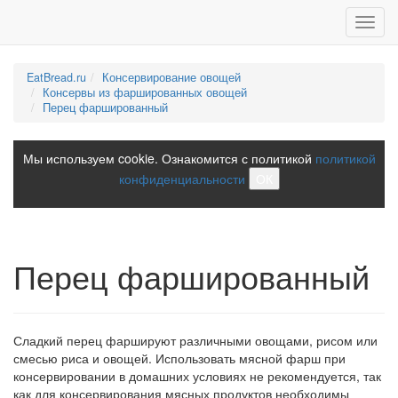
Toggl
navig
EatBread.ru
Консервирование овощей
Консервы из фаршированных овощей
Перец фаршированный
Мы используем cookie. Ознакомится с политикой
политикой
конфиденциальности
ОК
Перец фаршированный
Сладкий перец фаршируют различными овощами, рисом или
смесью риса и овощей. Использовать мясной фарш при
консервировании в домашних условиях не рекомендуется, так
как для консервирования мясных продуктов необходимы