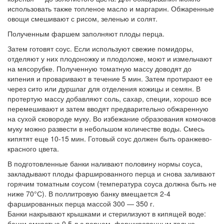
использовать также топленое масло и маргарин. Обжаренные
овощи смешивают с рисом, зеленью и солят.
Полученным фаршем заполняют плоды перца.
Затем готовят соус. Если используют свежие помидоры,
отделяют у них плодоножку и плодоложе, моют и измельчают
на мясорубке. Полученную томатную массу доводят до
кипения и проваривают в течение 5 мин. Затем протирают ее
через сито или дуршлаг для отделения кожицы и семян. В
протертую массу добавляют соль, сахар, специи, хорошо все
перемешивают и затем вводят предварительно обжаренную
на сухой сковороде муку. Во избежание образования комочков
муку можно развести в небольшом количестве воды. Смесь
кипятят еще 10-15 мин. Готовый соус должен быть оранжево-
красного цвета.
В подготовленные банки наливают половину нормы соуса,
закладывают плоды фаршированного перца и снова заливают
горячим томатным соусом (температура соуса должна быть не
ниже 70°С). В поллитровую банку вмещается 2-4
фаршированных перца массой 300 — 350 г.
Банки накрывают крышками и стерилизуют в кипящей воде:
банки емкостью 0,5 л с перцем, фаршированным только