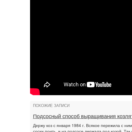
ПОХОЖИЕ ЗАПИСИ
Подсосный способ выращивания козлят
Держу коз с января 1984 г. Всякое пережила с ним
соски поить, и на подсосе держала под козой. Так