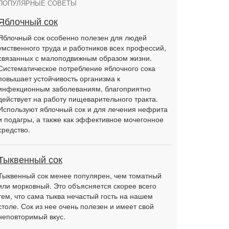
ПОПУЛЯРНЫЕ СОВЕТЫ
Яблочный сок
Яблочный сок особенно полезен для людей
умственного труда и работников всех профессий,
связанных с малоподвижным образом жизни.
Систематическое потребление яблочного сока
повышает устойчивость организма к
инфекционным заболеваниям, благоприятно
действует на работу пищеварительного тракта.
Используют яблочный сок и для лечения нефрита
и подагры, а также как эффективное мочегонное
средство.
Тыквенный сок
Тыквенный сок менее популярен, чем томатный
или морковный. Это объясняется скорее всего
тем, что сама тыква нечастый гость на нашем
столе. Сок из нее очень полезен и имеет свой
неповторимый вкус.