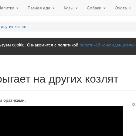
Напитки
Разная еда
Козы
Собаки
Охота
 других козлят
зуем cookie. Ознакомится с политикой
политикой конфиденциальн
рыгает на других козлят
и братиками.
К