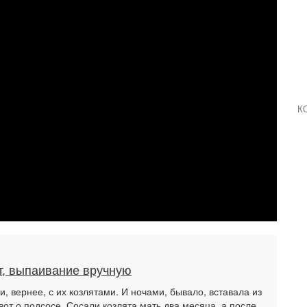
К
, выпаивание вручную
и, вернее, с их козлятами. И ночами, бывало, вставала из
 вот о подсосе. Сосали козлята мать два месяца, а после