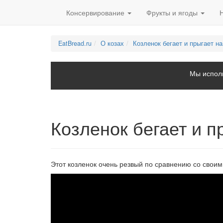
Консервирование
Фрукты и ягоды
EatBread.ru
О козах
Козленок бегает и прыгает на
Мы исполь
Козленок бегает и п
Этот козленок очень резвый по сравнению со своим