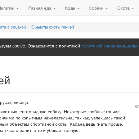
Напитки
Разная еда
Козы
Собаки
Охота
ота с собакой
Объекты охоты гончей
зуем cookie. Ознакомится с политикой
политикой конфиденциальн
ей
русак, лисица.
К
животных, енотовидную собаку. Некоторые злобные гончие
гончими по копытным нежелательна, так как, увлекшись такой
овным объектам спортивной охоты. Кабана ведь гнать проще,
ан часто ранит, а то и убивает гончую.