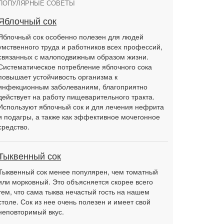
ПОПУЛЯРНЫЕ СОВЕТЫ
Яблочный сок
Яблочный сок особенно полезен для людей
умственного труда и работников всех профессий,
связанных с малоподвижным образом жизни.
Систематическое потребление яблочного сока
повышает устойчивость организма к
инфекционным заболеваниям, благоприятно
действует на работу пищеварительного тракта.
Используют яблочный сок и для лечения нефрита
и подагры, а также как эффективное мочегонное
средство.
Тыквенный сок
Тыквенный сок менее популярен, чем томатный
или морковный. Это объясняется скорее всего
тем, что сама тыква нечастый гость на нашем
столе. Сок из нее очень полезен и имеет свой
неповторимый вкус.