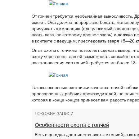
От гончей требуется необычайная выносливость. Др
имеют. Она должна непрерывно бежать, маневрируя
причуивать амманацию (еле уловимый запах зверя, ч
вдоль лаза, по которому прошел зверь) и должна пе
в контакте с ведущим, преследовать зверя 15—20 км
Опыт охоты с гончими позволяет сделать вывод, чт
охоту через день, дав ей возможность спокойно отл
восстановления сил гончей требуется не более 18—
Таковы основные охотничьи качества гончей собак
прославленных рабочих производителей, не начнет 
которая в конце концов принесет вам радость перв
ПОХОЖИЕ ЗАПИСИ
Особенности охоты с гончей
Есть еще одно достоинство охоты с гончей, о кото