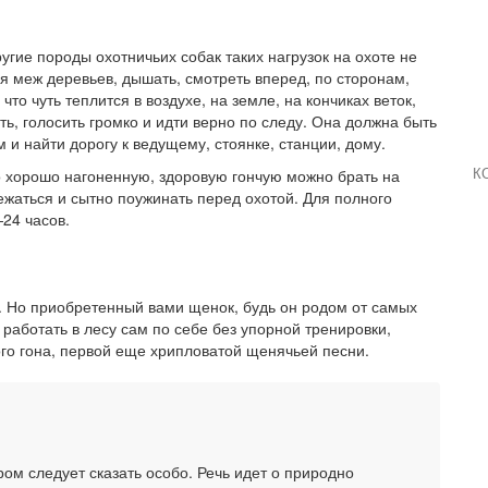
угие породы охотничьих собак таких нагрузок на охоте не
 меж деревьев, дышать, смотреть вперед, по сторонам,
то чуть теплится в воздухе, на земле, на кончиках веток,
ть, голосить громко и идти верно по следу. Она должна быть
 и найти дорогу к ведущему, стоянке, станции, дому.
о хорошо нагоненную, здоровую гончую можно брать на
К
ежаться и сытно поужинать перед охотой. Для полного
24 часов.
и. Но приобретенный вами щенок, будь он родом от самых
работать в лесу сам по себе без упорной тренировки,
ого гона, первой еще хрипловатой щенячьей песни.
ром следует сказать особо. Речь идет о природно