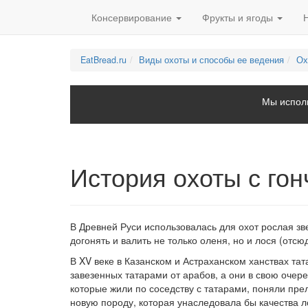
Консервирование
Фрукты и ягоды
EatBread.ru
Виды охоты и способы ее ведения
Ох
Мы исполь
История охоты с го
В Древней Руси использовалась для охот рослая зв
догонять и валить не только оленя, но и лося (отсю
В XV веке в Казанском и Астраханском ханствах та
завезенных татарами от арабов, а они в свою очере
которые жили по соседству с татарами, поняли пре
новую породу, которая унаследовала бы качества л