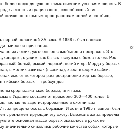
акже более подходящую по климатическим условиям шерсть. В
оде легкость и грациозность, своеобразный тип
ной скачке по открытым пространствам полей и пастбищ.
 первой половиной XV века. В 1888 г. был написан
одит мировое признание.
К
а не из легких, уж очень он самобытен и прекрасен. Это
сухопарые, с узким, как бы сплюснутым с боков телом. Рост
разный: белый, рыжий, черный, пегий и др. Морда у борзых
кая, в мелких завитках (псовина), хвост в форме сабли.
йонах имеют некоторое распространение хортые борзые,
нглийских борзых — грейхундов.
нены среднеазиатские борзые, или тазы.
рзых в Украине составляет примерно 300—400 голов. В
в, частью не зарегистрированные в охотничьих
7 г. запрещена охота с борзыми. И хотя в 1985 г. запрет был
мент, регламентирующий эту охоту. Выезжать же за пределы
ультате основная масса борзых оказалась в руках не
му значительно снизились рабочие качества собак, которые