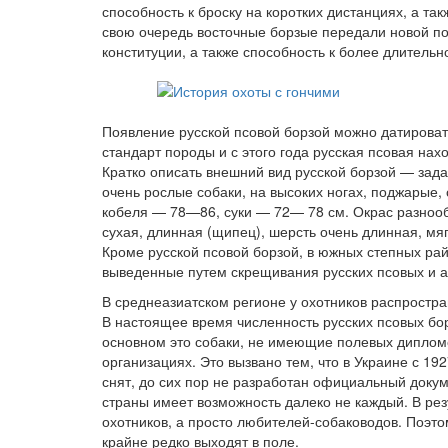
способность к броску на коротких дистанциях, а т
свою очередь восточные борзые передали новой пор
конституции, а также способность к более длитель
Появление русской псовой борзой можно датировать
стандарт породы и с этого года русская псовая нах
Кратко описать внешний вид русской борзой — задач
очень рослые собаки, на высоких ногах, поджарые, 
кобеля — 78—86, суки — 72— 78 см. Окрас разнооб
сухая, длинная (щипец), шерсть очень длинная, мяг
Кроме русской псовой борзой, в южных степных ра
выведенные путем скрещивания русских псовых и а
В среднеазиатском регионе у охотников распростра
В настоящее время численность русских псовых бо
основном это собаки, не имеющие полевых дипломо
организациях. Это вызвано тем, что в Украине с 192
снят, до сих пор не разработан официальный доку
страны имеет возможность далеко не каждый. В рез
охотников, а просто любителей-собаководов. Поэто
крайне редко выходят в поле.