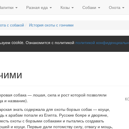
Напитки
Разная еда
Козы
Собаки
Охота
ота с собакой
История охоты с гончими
зуем cookie. Ознакомится с политикой
политикой конфиденциальн
нчими
еровая собака — лошая, сила и рост которой позволяли
К
да и название).
тарская знать содержала для охоты борзых собак — коуци,
дь к арабам попали из Египта. Русские бояре и дворяне,
лесть охоты с борзыми собаками и пытались создавать
ошей и коуци. Первые дали потомству силу, отвагу и мощь,