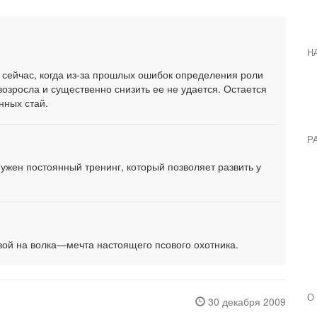
Н
 сейчас, когда из-за прошлых ошибок определения роли
возросла и существенно снизить ее не удается. Остается
нных стай.
Р
нужен постоянный тренинг, который позволяет развить у
рзой на волка—мечта настоящего псового охотника.
О
30 декабря 2009