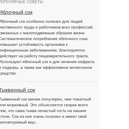
ПОПУЛЯРНЫЕ СОВЕТЫ
Яблочный сок
Яблочный сок особенно полезен для людей
умственного труда и работников всех профессий,
связанных с малоподвижным образом жизни.
Систематическое потребление яблочного сока
повышает устойчивость организма к
инфекционным заболеваниям, благоприятно
действует на работу пищеварительного тракта.
Используют яблочный сок и для лечения нефрита
и подагры, а также как эффективное мочегонное
средство.
Тыквенный сок
Тыквенный сок менее популярен, чем томатный
или морковный. Это объясняется скорее всего
тем, что сама тыква нечастый гость на нашем
столе. Сок из нее очень полезен и имеет свой
неповторимый вкус.