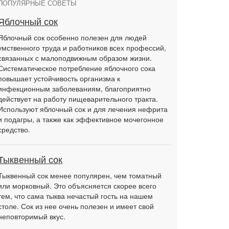
ПОПУЛЯРНЫЕ СОВЕТЫ
Яблочный сок
Яблочный сок особенно полезен для людей
умственного труда и работников всех профессий,
связанных с малоподвижным образом жизни.
Систематическое потребление яблочного сока
повышает устойчивость организма к
инфекционным заболеваниям, благоприятно
действует на работу пищеварительного тракта.
Используют яблочный сок и для лечения нефрита
и подагры, а также как эффективное мочегонное
средство.
Тыквенный сок
Тыквенный сок менее популярен, чем томатный
или морковный. Это объясняется скорее всего
тем, что сама тыква нечастый гость на нашем
столе. Сок из нее очень полезен и имеет свой
неповторимый вкус.