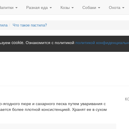
Напитки
Разная еда
Козы
Собаки
Охота
тила
Что такое пастила?
зуем cookie. Ознакомится с политикой
политикой конфиденциальн
К
-ягодного пюре и сахарного песка путем уваривания с
ется более плотной консистенцией. Хранят ее в сухом