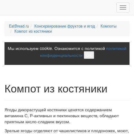
Toggl
navig
EatBread.ru
Консервирование фруктов и ягод
Компоты
Компот из костяники
Мы используем cookie. Ознакомится с политикой
политикой
конфиденциальности
ОК
Компот из костяники
Ягоды дикорастущей костяники ценятся содержанием
витамина С, Р-активных и пектиновых веществ, обладают
приятным кисло-сладким вкусом.
Зрелые ягоды отделяют от чашелистиков и плодоножек, моют,