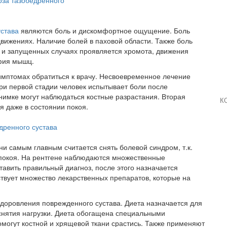
устава
являются боль и дискомфортное ощущение. Боль
вижениях. Наличие болей в паховой области. Также боль
х и запущенных случаях проявляется хромота, движения
фия мышц.
имптомах обратиться к врачу. Несвоевременное лечение
ри первой стадии человек испытывает боли после
снимке могут наблюдаться костные разрастания. Вторая
К
я даже в состоянии покоя.
ни самым главным считается снять болевой синдром, т.к.
 покоя. На рентгене наблюдаются множественные
авить правильный диагноз, после этого назначается
твует множество лекарственных препаратов, которые на
доровления поврежденного сустава. Диета назначается для
снятия нагрузки. Диета обогащена специальными
огут костной и хрящевой ткани срастись. Также применяют