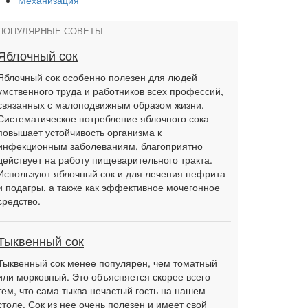
Механизация
ПОПУЛЯРНЫЕ СОВЕТЫ
Яблочный сок
Яблочный сок особенно полезен для людей
умственного труда и работников всех профессий,
связанных с малоподвижным образом жизни.
Систематическое потребление яблочного сока
повышает устойчивость организма к
инфекционным заболеваниям, благоприятно
действует на работу пищеварительного тракта.
Используют яблочный сок и для лечения нефрита
и подагры, а также как эффективное мочегонное
средство.
Тыквенный сок
Тыквенный сок менее популярен, чем томатный
или морковный. Это объясняется скорее всего
тем, что сама тыква нечастый гость на нашем
столе. Сок из нее очень полезен и имеет свой