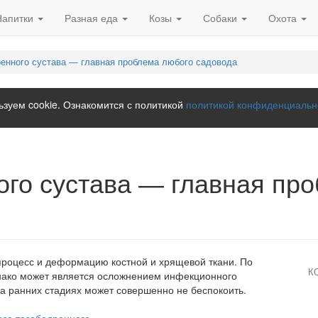
Напитки
Разная еда
Козы
Собаки
Охота
ренного сустава — главная проблема любого садовода
зуем cookie. Ознакомится с политикой
политикой конфиденциальн
ого сустава — главная пр
роцесс и деформацию костной и хрящевой ткани. По
К
днако может является осложнением инфекционного
на ранних стадиях может совершенно не беспокоить.