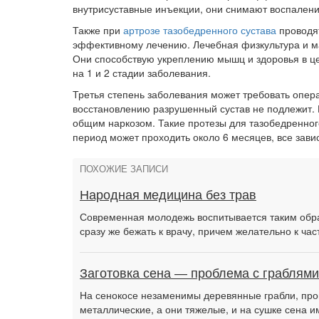
внутрисуставные инъекции, они снимают воспалени
Также при
артрозе тазобедренного сустава
проводят
эффективному лечению. Лечебная физкультура и ма
Они способствую укреплению мышц и здоровья в ц
на 1 и 2 стадии заболевания.
Третья степень заболевания может требовать опер
восстановлению разрушенный сустав не подлежит. 
общим наркозом. Такие протезы для тазобедренног
период может проходить около 6 месяцев, все завис
ПОХОЖИЕ ЗАПИСИ
Народная медицина без трав
Современная молодежь воспитывается таким обра
сразу же бежать к врачу, причем желательно к час
Заготовка сена — проблема с граблями
На сенокосе незаменимы деревянные грабли, про
металлические, а они тяжелые, и на сушке сена 