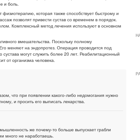
е и боль.
 физиотерапию, которая также способствует быстрому и
ссаж позволят привести сустав со временем в порядок.
елом. Комплексный метод лечения используют в основном
Н
ативного вмешательства. Поскольку полному
Его меняют на эндопротез. Операция проводится под
о сустава могут служить более 20 лет. Реабилитационный
ит от организма человека.
Р
зом, что при появлении какого-либо недомогания нужно
тному, и просить его выписать лекарства.
мышленность же почему-то больше выпускает грабли
ими много не наработаешь.