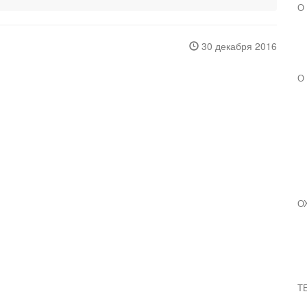
О
30 декабря 2016
О
О
Т