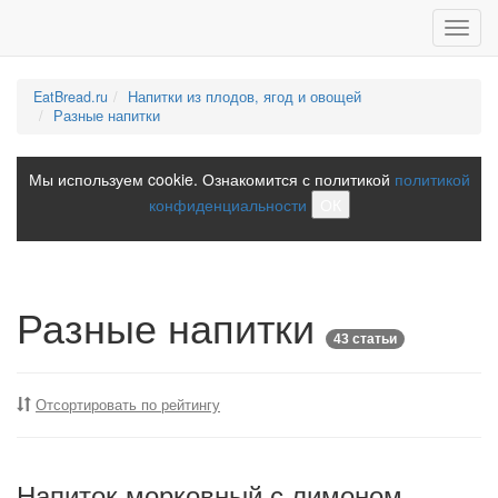
Toggl
navig
EatBread.ru
Напитки из плодов, ягод и овощей
Разные напитки
Мы используем cookie. Ознакомится с политикой
политикой
конфиденциальности
ОК
Разные напитки
43 статьи
Отсортировать по рейтингу
Напиток морковный с лимоном